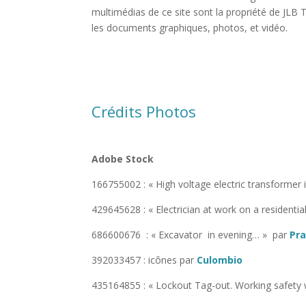
multimédias de ce site sont la propriété de JLB T
les documents graphiques, photos, et vidéo.
Crédits Photos
Adobe Stock
166755002 : «
High voltage electric transformer
429645628 : « Electrician at work on a residential
686600676 : «
Excavator in evening… » par
Pr
392033457 : icônes par
Culombio
435164855 : «
Lockout Tag-out. Working safety w