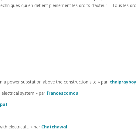
echniques qui en détient pleinement les droits d’auteur – Tous les dro
 in a power substation above the construction site » par
thaipraybo
 electrical system » par
francescomou
apat
ith electrical… » par
Chatchawal